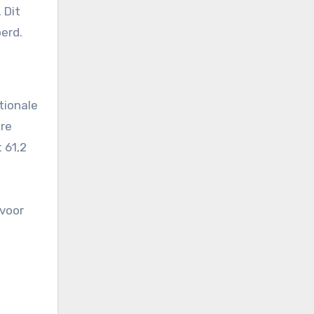
 Dit
erd.
tionale
ere
 61,2
voor