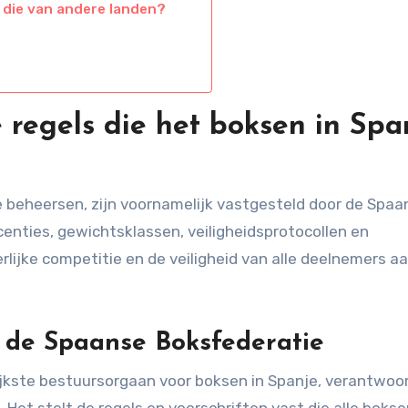
 die van andere landen?
e regels die het boksen in Spa
je beheersen, zijn voornamelijk vastgesteld door de Spaa
centies, gewichtsklassen, veiligheidsprotocollen en
erlijke competitie en de veiligheid van alle deelnemers a
n de Spaanse Boksfederatie
jkste bestuursorgaan voor boksen in Spanje, verantwoor
 Het stelt de regels en voorschriften vast die alle bokse