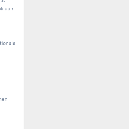
ok aan
e
tionale
n
omen