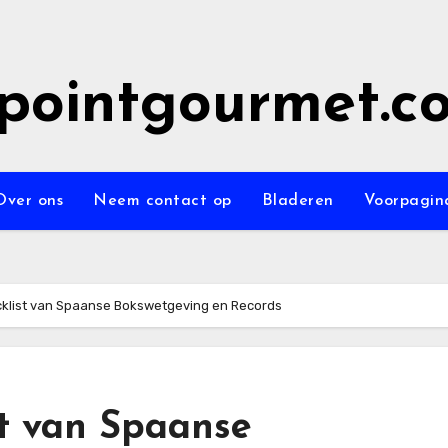
epointgourmet.c
Over ons
Neem contact op
Bladeren
Voorpagin
cklist van Spaanse Bokswetgeving en Records
st van Spaanse