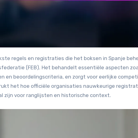
federatie (FEB). Het behandelt essentiële aspecten zoa
en en beoordelingscriteria, en zorgt voor eerlijke compet
ukt het hoe officiële organisaties nauwkeurige registrat
l zijn voor ranglijsten en historische context.