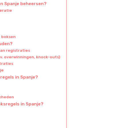
 in Spanje beheersen?
eratie
e boksen
ouden?
an registraties
jv. overwinningen, knock-outs)
traties
je
regels in Spanje?
jkheden
oksregels in Spanje?