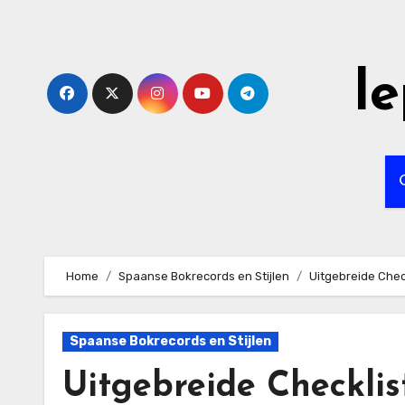
Skip
to
content
l
Home
Spaanse Bokrecords en Stijlen
Uitgebreide Che
Spaanse Bokrecords en Stijlen
Uitgebreide Checkli