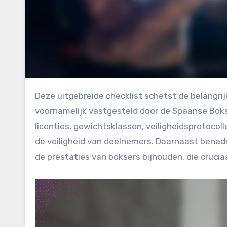
Deze uitgebreide checklist schetst de belangrijkste regels en registraties die het boksen in Spanje beheersen,
voornamelijk vastgesteld door de Spaanse Boks
licenties, gewichtsklassen, veiligheidsprotocoll
de veiligheid van deelnemers. Daarnaast benadr
de prestaties van boksers bijhouden, die cruciaa