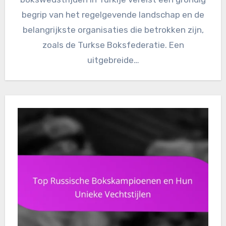
begrip van het regelgevende landschap en de
belangrijkste organisaties die betrokken zijn,
zoals de Turkse Boksfederatie. Een
uitgebreide…