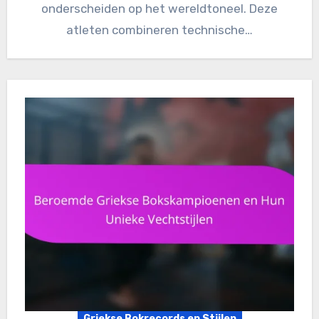
onderscheiden op het wereldtoneel. Deze
atleten combineren technische…
Griekse Bokrecords en Stijlen