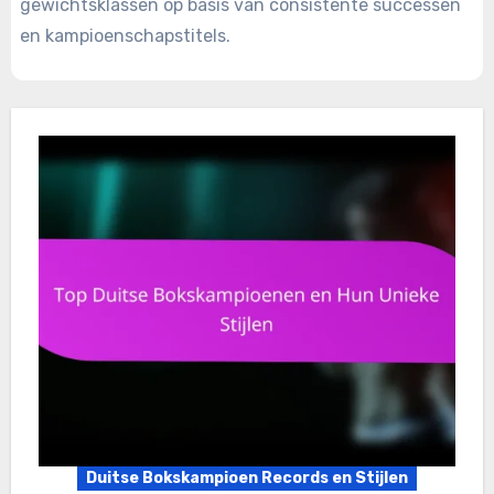
gewichtsklassen op basis van consistente successen
en kampioenschapstitels.
Duitse Bokskampioen Records en Stijlen