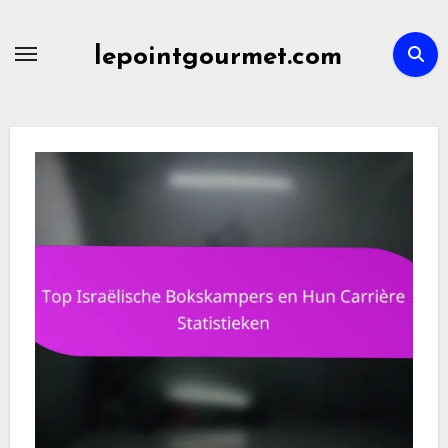
Skip
to
lepointgourmet.com
content