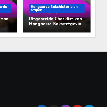
ords
Hongaarse Bokshistorie en
Stijlen
 van
Uitgebreide Checklist van
Hongaarse Bokswetgeving
voor Vechters