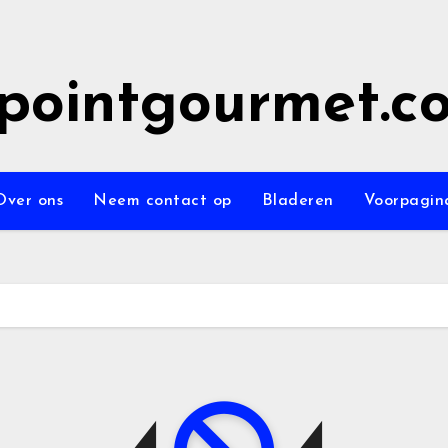
epointgourmet.c
Over ons
Neem contact op
Bladeren
Voorpagin