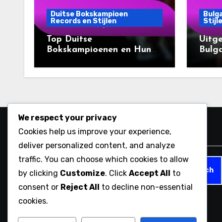
Duitse Bokskampioen
Bulg
Records en Stijlen
Stijl
Top Duitse
Uitge
Bokskampioenen en Hun
Bulg
Unieke Stijlen
voor 
We respect your privacy
Cookies help us improve your experience,
Zoeken
deliver personalized content, and analyze
traffic. You can choose which cookies to allow
Search
by clicking
Customize
. Click
Accept All
to
for:
consent or
Reject All
to decline non-essential
cookies.