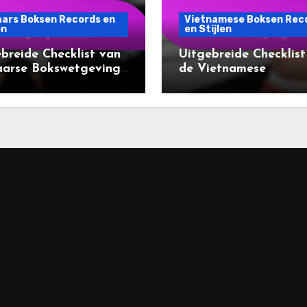
aars Boksen Records en
Vietnamese Boksen Rec
en
en Stijlen
breide Checklist van
Uitgebreide Checklist
aarse Bokswetgeving
de Vietnamese
Vechters
Bokswetgeving