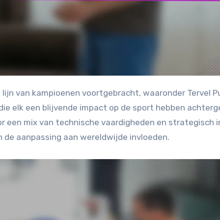
 die elk een blijvende impact op de sport hebben achterg
 een mix van technische vaardigheden en strategisch in
en de aanpassing aan wereldwijde invloeden.