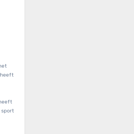
het
 heeft
 heeft
 sport