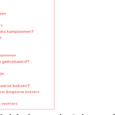
ksen
rs
 boks kampioenen?
l
ampioenen
en geëvolueerd?
ije
lgaarse boksen?
or Bulgaarse boksers
e vechters