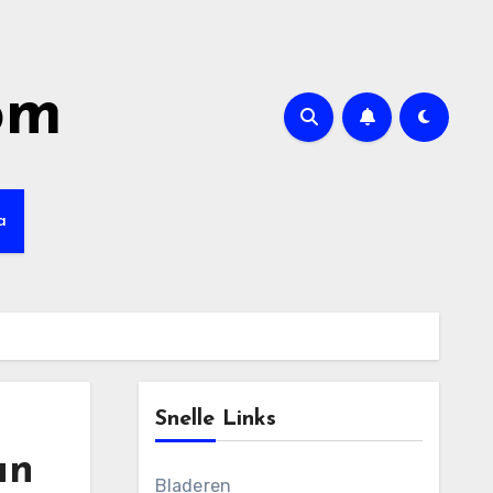
om
a
Snelle Links
un
Bladeren