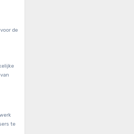
 voor de
elijke
 van
 werk
sers te