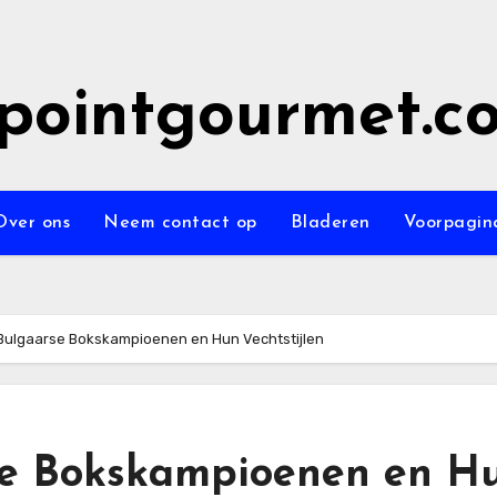
epointgourmet.c
Over ons
Neem contact op
Bladeren
Voorpagin
 Bulgaarse Bokskampioenen en Hun Vechtstijlen
rse Bokskampioenen en H