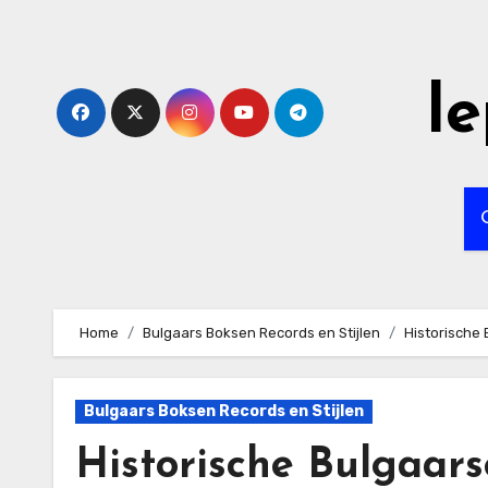
Skip
to
content
l
Home
Bulgaars Boksen Records en Stijlen
Historische
Bulgaars Boksen Records en Stijlen
Historische Bulgaa