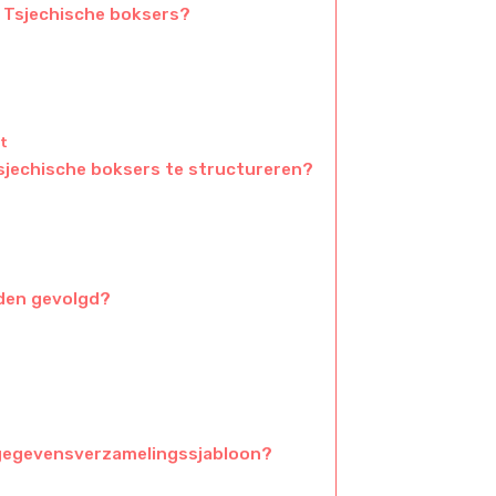
 Tsjechische boksers?
t
jechische boksers te structureren?
rden gevolgd?
n gegevensverzamelingssjabloon?