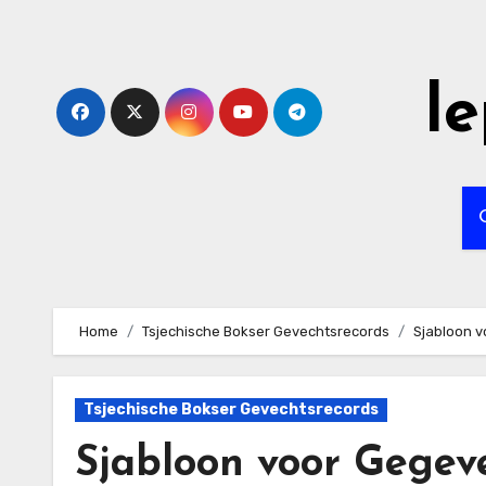
Skip
to
content
l
Home
Tsjechische Bokser Gevechtsrecords
Sjabloon 
Tsjechische Bokser Gevechtsrecords
Sjabloon voor Gegev