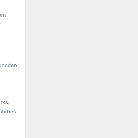
den
r
igheden
s
rks,
bities.