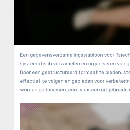
Een gegevensverzamelingssjabloon voor Tsjechische boksers is een essentieel hulpmiddel voor het
systematisch verzamelen en organiseren van g
Door een gestructureerd formaat te bieden, ste
effectief te volgen en gebieden voor verbetering
worden gedocumenteerd voor een uitgebreide e