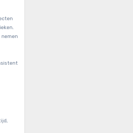
pecten
ieken.
et nemen
nsistent
ijd,